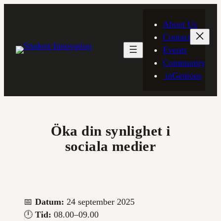
Skip
to
About Us
content
Contact
Events
Community
inGenious
Öka din synlighet i
sociala medier
📅
Datum:
24 september 2025
🕛
Tid:
08.00–09.00